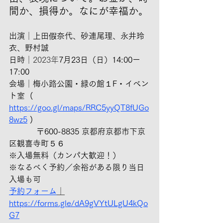
間か、損得か。なにが幸福か。
出演
｜
上田假奈代、砂連尾理、永井玲
衣、野村誠
日時
｜2023年
7月23日（日）14:00ー
17:00
会場
｜
梅小路公園・緑の館１F・イベン
ト室  ( 
https://goo.gl/maps/RRC5yyQT8fUGo
8wz5
 )
           〒600-8835 京都府京都市下京
区観喜寺町５６
※入場無料（カンパ大歓迎！）
※なるべく予約／余裕がある限り当日
入場も可
予約フォーム
｜
https://forms.gle/dA9gVYtULgU4kQo
G7