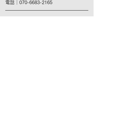
電話
｜
070-6683-2165
REPORT
北村花による当日の様子を記したレポ
ートを公開します。
PDF
コメント
コメントを追加…