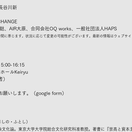
長谷川新
CHANGE
、AIR大原、合同会社OQ works、一般社団法人HAPS
間に準じます。状況に応じて変更の可能性がございます。最新の情報はウェブサイト
00-16:15
ールKeiryu
者）
いします。（google form）
ほしの・ふとし）
表象文化論。東京大学大学院総合文化研究科准教授。著書に『崇高と資本