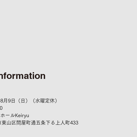
Information
）-8月9日（日）（水曜定休）
0
ールKeiryu
京都市東山区問屋町通五条下る上人町433