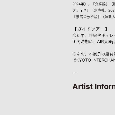
2024年）、『食客論』（
クティス』（水声社、20
『崇高の分析論』（法政大
【ガイドツアー】
会期中、作家やキュレ
＊同時期に、AIR大原g
※なお、本展示の経費は
でKYOTO INTER
---
Artist Info