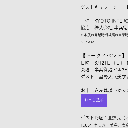
ゲストキュレーター｜
主催｜
KYOTO INTER
協力｜株式会社 半兵衛麸
※本展の開場時間は館の営業時
ください。
【トークイベント】
日時　6月21日（日） 15:
会場　半兵衛麸ビル2F ホ
ゲスト　星野太（美学
お申し込みは以下からお願
お申し込み
ゲスト略歴：
星野 太（
1983年生まれ。美学、