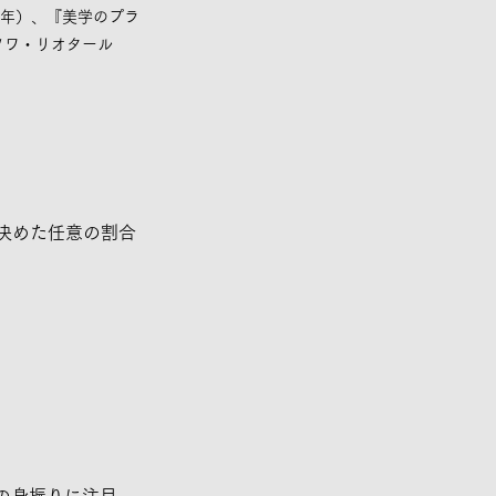
2年）、『美学のプラ
ソワ・リオタール
が決めた任意の割合
前の身振りに注目