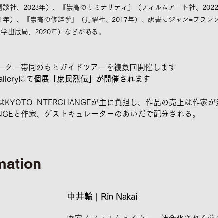
講談社、2023年）、『崇高のリミナリティ』（フィルムアート社、202
21年）、『崇高の修辞学』（月曜社、2017年）、訳書にジャン=フラン
学出版局、2020年）などがある。
ーター帯同のもとガイドツアーを複数回開催します
alleryにて個展「庶民烈伝」が開催されます
KYOTO INTERCHANGEが主に負担し、作品の売上は作家
CHANGEと作家、ゲストキュレーターのあいだで配分される。
rmation
中井輪 | Rin Nakai
画家 / フィルムメイカー。社会化される